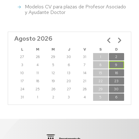
Modelos CV para plazas de Profesor Asociado
y Ayudante Doctor
Agosto 2026
Paginación
L
M
M
J
V
S
D
27
28
29
30
31
1
2
3
4
5
6
7
8
9
10
11
12
13
14
15
16
17
18
19
20
21
22
23
24
25
26
27
28
29
30
31
1
2
3
4
5
6