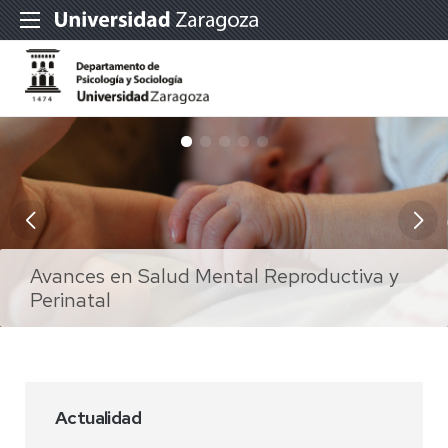
Avances en Salud Mental Reproductiva y
Doctorado en Sociología de las Políticas
Perinatal
Doctorado en Psicología
Públicas y Sociales
Doctorado en Educación
Doctorado en relaciones de género
Actualidad