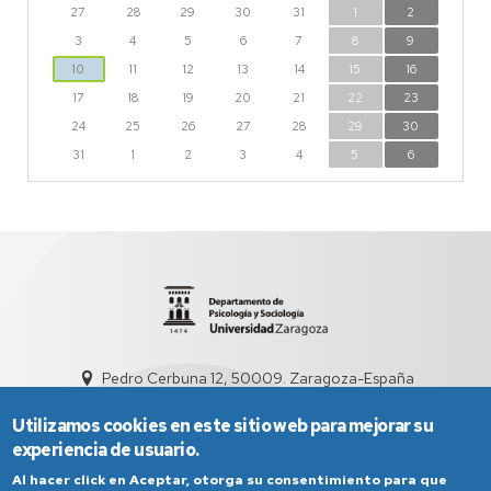
27
28
29
30
31
1
2
3
4
5
6
7
8
9
10
11
12
13
14
15
16
17
18
19
20
21
22
23
24
25
26
27
28
29
30
31
1
2
3
4
5
6
Pedro Cerbuna 12, 50009. Zaragoza-España
sed4009@unizar.es
976 761 995
Utilizamos cookies en este sitio web para mejorar su
experiencia de usuario.
Al hacer click en Aceptar, otorga su consentimiento para que