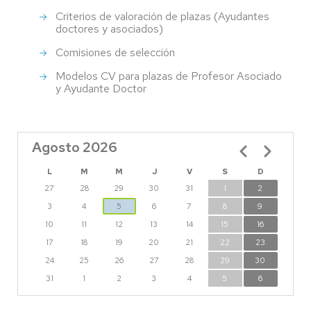
Criterios de valoración de plazas (Ayudantes
doctores y asociados)
Comisiones de selección
Modelos CV para plazas de Profesor Asociado
y Ayudante Doctor
Agosto 2026
Paginación
L
M
M
J
V
S
D
27
28
29
30
31
1
2
3
4
5
6
7
8
9
10
11
12
13
14
15
16
17
18
19
20
21
22
23
24
25
26
27
28
29
30
31
1
2
3
4
5
6