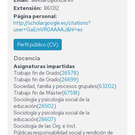
Email
alexsanz@unizar.es
Extensión
861312
Página personal
http://scholar.google.es/citations?
user=GaEmVR0AAAAJ&hl=es
Perfil público (CV)
Docencia
Asignaturas impartidas
Trabajo fin de Grado(
26578
)
Trabajo fin de Grado(
26699
)
Sociedad, familia y procesos grupales(
63202
)
Trabajo fin de Máster(
67518
)
Sociología y psicología social de la
educación(
26502
)
Sociología y psicología social de la
educación(
26607
)
Sociología de las Org. e Inst.
Públicas:responsabilidad social y rendición de