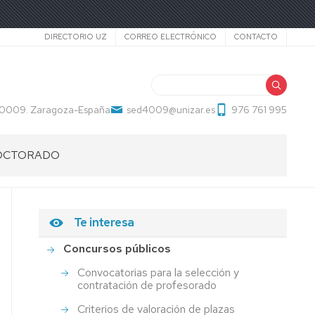
Secundario
DIRECTORIO UZ
CORREO ELECTRÓNICO
CONTACTO
Buscar
 50009. Zaragoza-España
sed4009@unizar.es
976 761 995
OCTORADO
Te interesa
Concursos públicos
Convocatorias para la selección y
contratación de profesorado
Criterios de valoración de plazas