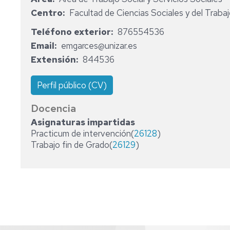
Y
DEPARTAMENTO
Centro
Facultad de Ciencias Sociales y del Traba
SERVICIOS
ÁREAS
Teléfono exterior
876554536
INVESTIGADORAS
DE
Email
emgarces@unizar.es
PREDOCTORALES
CONOCIMIENTO
Extensión
844536
EN
FORMACIÓN
Perfil público (CV)
Docencia
Asignaturas impartidas
Practicum de intervención(
26128
)
Trabajo fin de Grado(
26129
)