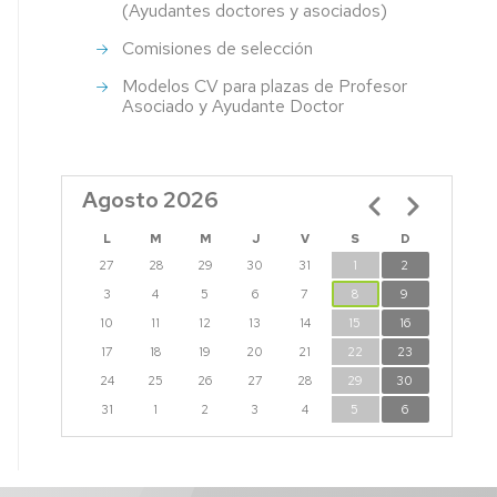
(Ayudantes doctores y asociados)
Comisiones de selección
Modelos CV para plazas de Profesor
Asociado y Ayudante Doctor
Agosto 2026
Paginación
L
M
M
J
V
S
D
27
28
29
30
31
1
2
3
4
5
6
7
8
9
10
11
12
13
14
15
16
17
18
19
20
21
22
23
24
25
26
27
28
29
30
31
1
2
3
4
5
6