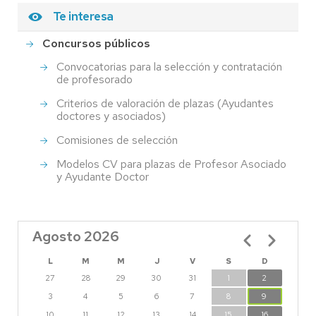
Te interesa
Concursos públicos
Convocatorias para la selección y contratación
de profesorado
Criterios de valoración de plazas (Ayudantes
doctores y asociados)
Comisiones de selección
Modelos CV para plazas de Profesor Asociado
y Ayudante Doctor
Agosto 2026
Paginación
L
M
M
J
V
S
D
27
28
29
30
31
1
2
3
4
5
6
7
8
9
10
11
12
13
14
15
16