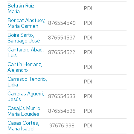
Beltrán Ruiz,
PDI
María
Bericat Alastuey,
876554549
PDI
María Carmen
Boira Sarto,
876554537
PDI
Santiago José
Cantarero Abad,
876554522
PDI
Luis
Cantín Herranz,
PDI
Alejandro
Carrasco Tenorio,
PDI
Lidia
Carreras Aguerri,
876554533
PDI
Jesús
Casajús Murillo,
876554536
PDI
María Lourdes
Casas Cortés,
976761998
PDI
María Isabel