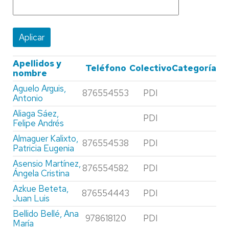
Apellidos y
Teléfono
Colectivo
Categoría
nombre
Aguelo Arguis,
876554553
PDI
Antonio
Aliaga Sáez,
PDI
Felipe Andrés
Almaguer Kalixto,
876554538
PDI
Patricia Eugenia
Asensio Martínez,
876554582
PDI
Ángela Cristina
Azkue Beteta,
876554443
PDI
Juan Luis
Bellido Bellé, Ana
978618120
PDI
María