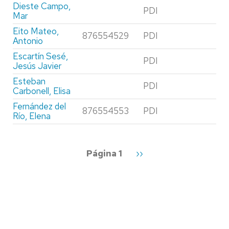
Dieste Campo,
PDI
Mar
Eito Mateo,
876554529
PDI
Antonio
Escartín Sesé,
PDI
Jesús Javier
Esteban
PDI
Carbonell, Elisa
Fernández del
876554553
PDI
Río, Elena
Paginación
Página 1
Siguiente
››
página