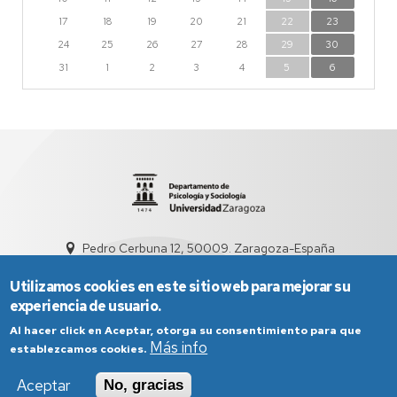
17
18
19
20
21
22
23
24
25
26
27
28
29
30
31
1
2
3
4
5
6
Pedro Cerbuna 12, 50009. Zaragoza-España
sed4009@unizar.es
976 761 995
Utilizamos cookies en este sitio web para mejorar su
experiencia de usuario.
Al hacer click en Aceptar, otorga su consentimiento para que
Más info
establezcamos cookies.
Aceptar
No, gracias
Aviso Legal
Condiciones generales de uso