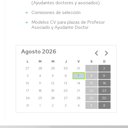
(Ayudantes doctores y asociados)
Comisiones de selección
Modelos CV para plazas de Profesor
Asociado y Ayudante Doctor
Agosto 2026
Paginación
L
M
M
J
V
S
D
27
28
29
30
31
1
2
3
4
5
6
7
8
9
10
11
12
13
14
15
16
17
18
19
20
21
22
23
24
25
26
27
28
29
30
31
1
2
3
4
5
6