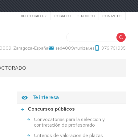
Secundario
DIRECTORIO UZ
CORREO ELECTRÓNICO
CONTACTO
Buscar
 50009. Zaragoza-España
sed4009@unizar.es
976 761 995
OCTORADO
Te interesa
Concursos públicos
Convocatorias para la selección y
contratación de profesorado
Criterios de valoración de plazas